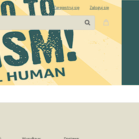
Zarejestruj się
Zaloguj się
:
Wysyłka w:
Dostawa: