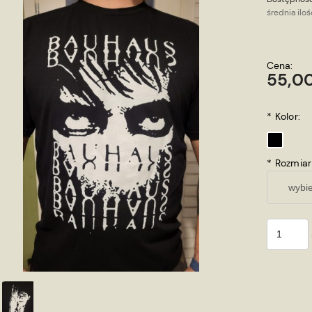
średnia iloś
Cena:
55,00
*
Kolor:
*
Rozmiar