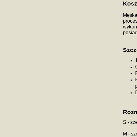
Kosz
Męska 
proces
wykona
posiad
Szcz
Rozm
S - sz
M - s