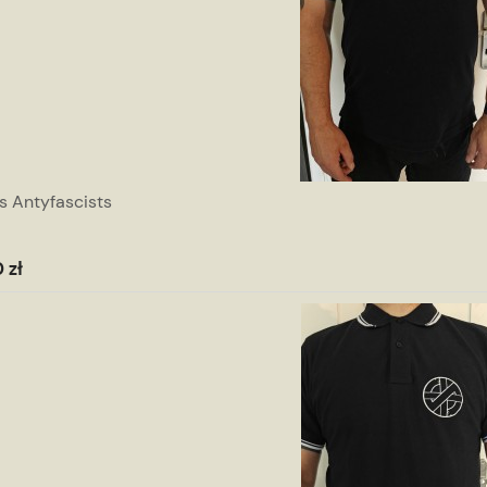
s Antyfascists
 zł