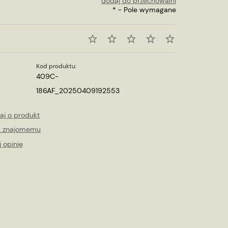
dodaj do przechowalni
*
- Pole wymagane
Kod produktu:
409C-
186AF_20250409192553
aj o produkt
ć znajomemu
 opinię