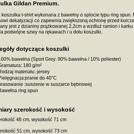
płatności
ulka Gildan Premium.
koszulka t-shirt wykonana z bawełny o splocie typu ring spun.
owi dekatyzacji co zapewnia zwiększoną ochronę przed kurczen
ny jest z dzianiny prążkowanej 2,2cm a wzdłuż ramion i karku 
a podwójne szwy na rękawach i u dołu koszulki.
egóły dotyczące koszulki
100% bawełna (Sport Grey: 90% bawełna / 10% poliester)
Gramatura: 180 g/m²
Rodzaj materiału: jersey
Pielęgnacja:pranie do 40°C
prasowanie :suszenie w suszarce bębnowej
Bawełna ring spun
iary szerokość i wysokość
erokość 46 cm, wysokość 71 cm
zerokość 51 cm, wysokość 73 cm