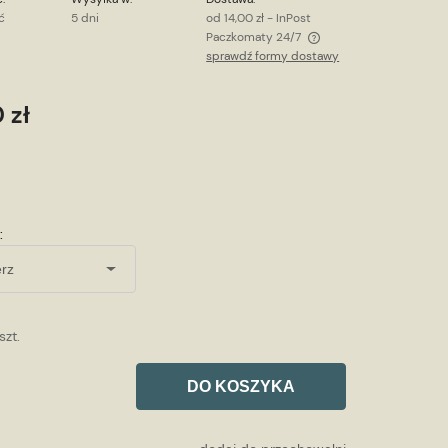
ć
5 dni
od 14,00 zł
- InPost
Paczkomaty 24/7
sprawdź formy dostawy
Cena nie zawiera ewentualnych kosztów
płatności
 zł
:
szt.
DO KOSZYKA