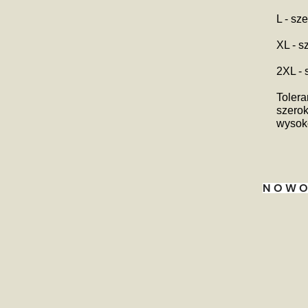
L - sz
XL - s
2XL -
Tolera
szerok
wysoko
NOWO