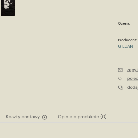
Ocena:
Producent:
GILDAN
zapyt
pole
dodaj
Koszty dostawy
Opinie o produkcie (0)
Cena nie zawiera ewentualnych kosztów