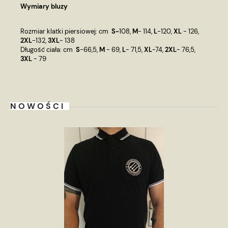
Wymiary bluzy
Rozmiar klatki piersiowej: cm
S-
108,
M
- 114,
L
-120,
XL
- 126,
2XL
-132,
3XL
- 138
Długość ciała: cm
S
-66,5,
M
- 69,
L
- 71,5,
XL
-74,
2XL
- 76,5,
3XL
- 79
NOWOŚCI