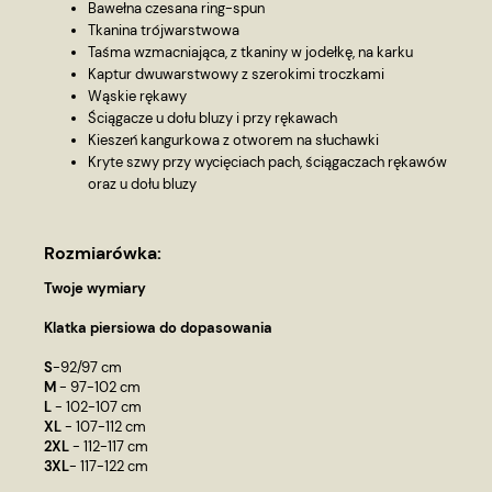
Bawełna czesana ring-spun
Tkanina trójwarstwowa
Taśma wzmacniająca, z tkaniny w jodełkę, na karku
Kaptur dwuwarstwowy z szerokimi troczkami
Wąskie rękawy
Ściągacze u dołu bluzy i przy rękawach
Kieszeń kangurkowa z otworem na słuchawki
Kryte szwy przy wycięciach pach, ściągaczach rękawów
oraz u dołu bluzy
Rozmiarówka:
Twoje wymiary
Klatka piersiowa do dopasowania
S
-92/97 cm
M
- 97-102 cm
L
- 102-107 cm
XL
- 107-112 cm
2XL
- 112-117 cm
3XL
- 117-122 cm