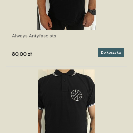
Always Antyfascists
Do koszyka
80,00 zł