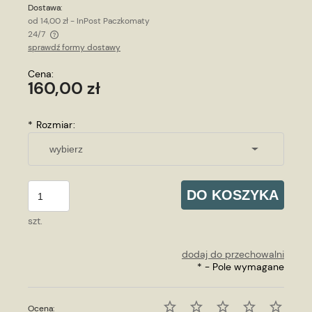
Dostawa:
od 14,00 zł
- InPost Paczkomaty
24/7
sprawdź formy dostawy
Cena nie zawiera ewentualnych kosztów płatności
Cena:
160,00 zł
*
Rozmiar:
DO KOSZYKA
szt.
dodaj do przechowalni
*
- Pole wymagane
Ocena: