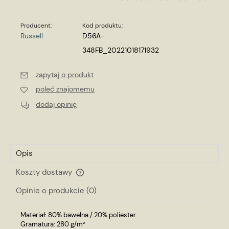
Producent:
Kod produktu:
Russell
D56A-
348FB_20221018171932
zapytaj o produkt
poleć znajomemu
dodaj opinię
Opis
Koszty dostawy
Cena nie zawiera ewentualnych kosztów płatności
Opinie o produkcie (0)
Materiał: 80% bawełna / 20% poliester
Gramatura: 280 g/m²