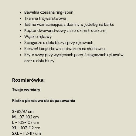
Bawełna czesana ring-spun
Tkanina trójwarstwowa
Taśma wzmacniająca, z tkaniny w jodełkę, na karku
Kaptur dwuwarstwowy z szerokimi troczkami
Wąskie rękawy
Ściągacze u dołu bluzy i przy rękawach
Kieszeń kangurkowa z otworem na słuchawki
Kryte szwy przy wycięciach pach, ściągaczach rękawów
oraz u dołu bluzy
Rozmiarówka:
Twoje wymiary
Klatka piersiowa do dopasowania
S
-92/97 cm
M
- 97-102 cm
L
- 102-107 cm
XL
- 107-112 cm
2XL
- 112-117 cm