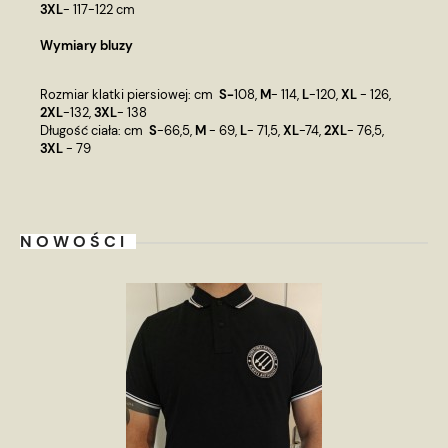
3XL
- 117-122 cm
Wymiary bluzy
Rozmiar klatki piersiowej: cm
S-
108,
M
- 114,
L
-120,
XL
- 126,
2XL
-132,
3XL
- 138
Długość ciała: cm
S
-66,5,
M
- 69,
L
- 71,5,
XL
-74,
2XL
- 76,5,
3XL
- 79
NOWOŚCI