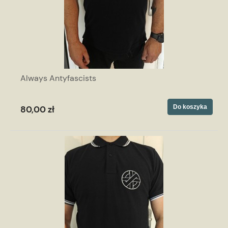
Always Antyfascists
Do koszyka
80,00 zł