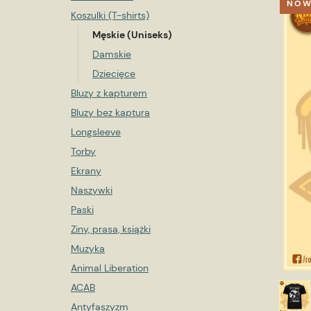
NOW
Koszulki (T-shirts)
Męskie (Uniseks)
Damskie
Dziecięce
Bluzy z kapturem
Bluzy bez kaptura
Longsleeve
Torby
Ekrany
Naszywki
Paski
Ziny, prasa, książki
Muzyka
Animal Liberation
ACAB
Antyfaszyzm