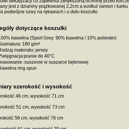
owi dekatyzacji co zapewnia zwiększoną ochronę przed kurczen
ny jest z dzianiny prążkowanej 2,2cm a wzdłuż ramion i karku 
a podwójne szwy na rękawach i u dołu koszulki.
egóły dotyczące koszulki
100% bawełna (Sport Grey: 90% bawełna / 10% poliester)
Gramatura: 180 g/m²
Rodzaj materiału: jersey
Pielęgnacja:pranie do 40°C
prasowanie :suszenie w suszarce bębnowej
Bawełna ring spun
iary szerokość i wysokość
erokość 46 cm, wysokość 71 cm
zerokość 51 cm, wysokość 73 cm
erokość 56 cm, wysokość 76 cm
zerokość 61 cm, wysokość 79 cm