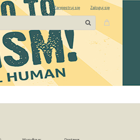
Zarejestruj się
Zaloguj się
:
Wysyłka w:
Dostawa: