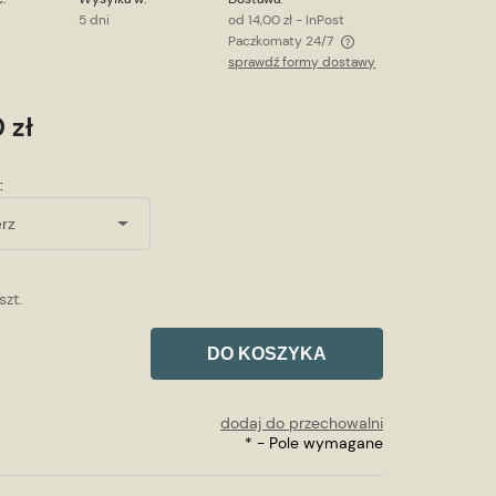
5 dni
od 14,00 zł
- InPost
Paczkomaty 24/7
sprawdź formy dostawy
Cena nie zawiera ewentualnych kosztów
płatności
 zł
:
szt.
DO KOSZYKA
dodaj do przechowalni
*
- Pole wymagane