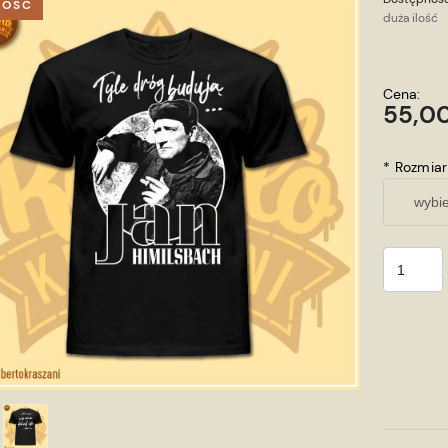
OŚĆ
duża ilość
Cena:
55,00
*
Rozmiar