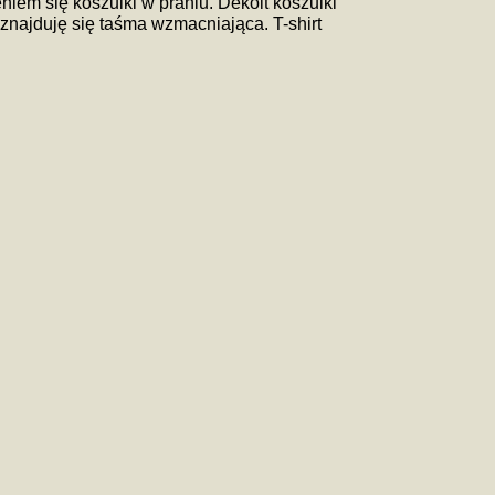
iem się koszulki w praniu. Dekolt koszulki
znajduję się taśma wzmacniająca. T-shirt