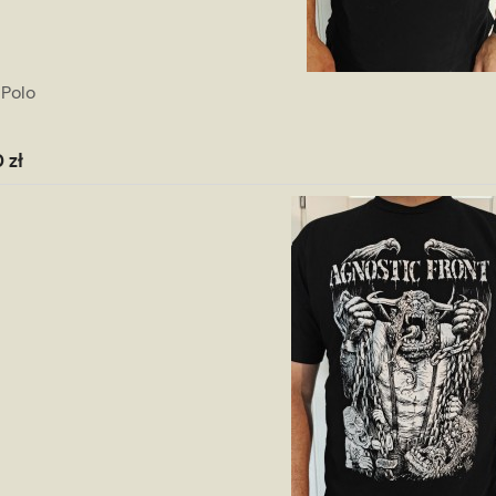
 Polo
 zł