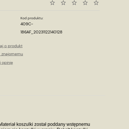
Kod produktu:
409C-
186AF_20231122140128
aj o produkt
ć znajomemu
 opinię
 Materiał koszulki został poddany wstępnemu