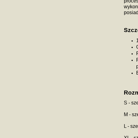
proces
wykona
posiad
Szcz
Rozm
S - sz
M - s
L - sz
XL - s