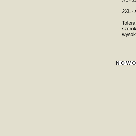
2XL -
Tolera
szerok
wysoko
NOWO