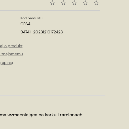
Kod produktu:
CF64-
94741_20231210172423
aj o produkt
ć znajomemu
 opinię
ma wzmacniająca na karku i ramionach.