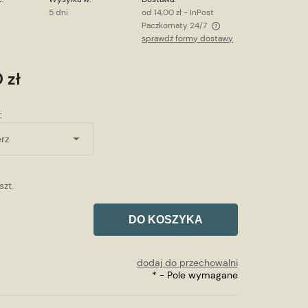
5 dni
od 14,00 zł
- InPost
Paczkomaty 24/7
sprawdź formy dostawy
Cena nie zawiera ewentualnych kosztów
płatności
 zł
:
szt.
DO KOSZYKA
dodaj do przechowalni
*
- Pole wymagane