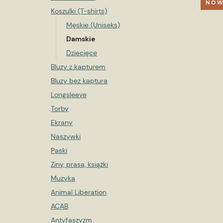
NOW
Koszulki (T-shirts)
Męskie (Uniseks)
Damskie
Dziecięce
Bluzy z kapturem
Bluzy bez kaptura
Longsleeve
Torby
Ekrany
Naszywki
Paski
Ziny, prasa, książki
Muzyka
Animal Liberation
ACAB
Antyfaszyzm