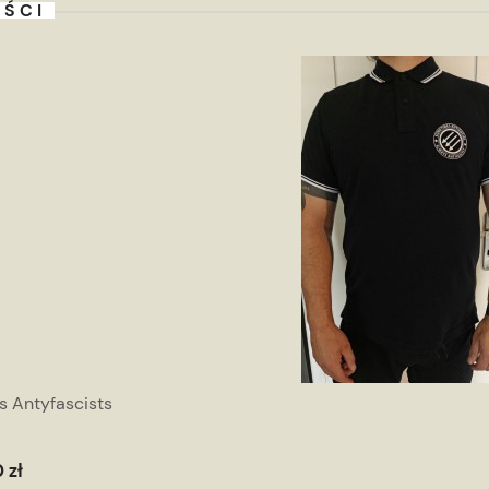
ŚCI
s Antyfascists
 zł