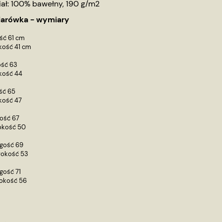
iał: 100% bawełny, 190 g/m2
arówka - wymiary
ść 61 cm
ość 41 cm
ść 63
ość 44
ść 65
ość 47
ość 67
kość 50
gość 69
kość 53
gość 71
kość 56