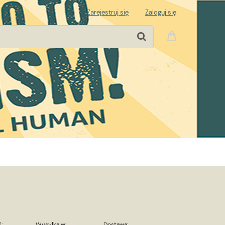
Zarejestruj się
Zaloguj się
:
Wysyłka w:
Dostawa: