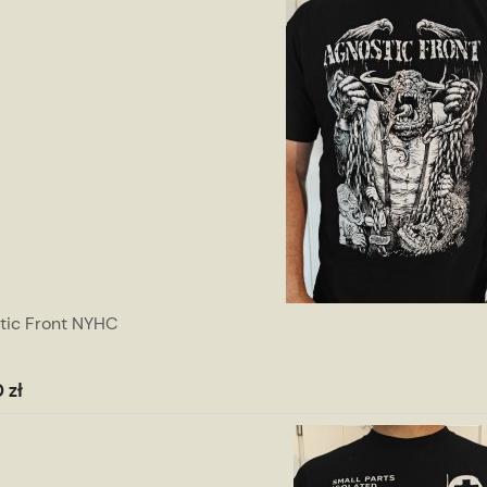
tic Front NYHC
 zł