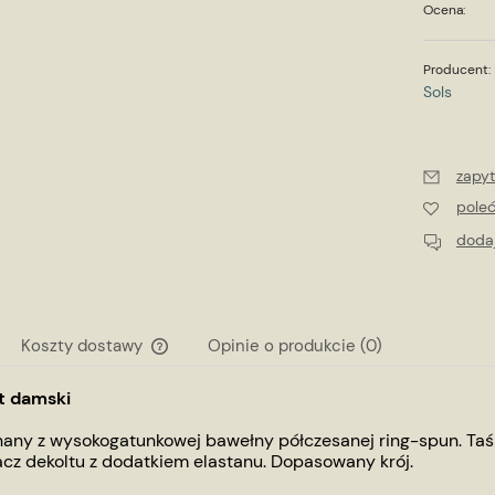
Ocena:
Producent:
Sols
zapyt
pole
dodaj
Koszty dostawy
Opinie o produkcie (0)
rt damski
Cena nie zawiera ewentualnych kosztów
płatności
any z wysokogatunkowej bawełny półczesanej ring-spun. Taś
cz dekoltu z dodatkiem elastanu. Dopasowany krój.