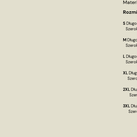
Mater
Rozmi
S
Długo
Szerok
M
Długo
Szerok
L
Długo
Szerok
XL
Dług
Szero
2XL
Dłu
Szero
3XL
Dłu
Szero