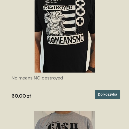
No means NO destroyed
Do koszyka
60,00 zł