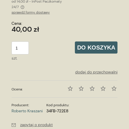
od 14,00 zł
- InPost Paczkomaty
24/7
sprawdź formy dostawy
Cena nie zawiera ewentualnych kosztów płatności
Cena:
40,00 zł
DO KOSZYKA
szt.
dodaj do przechowalni
Ocena:
Producent:
Kod produktu:
Roberto Kraszani
34FB-722E8
zapytaj o produkt