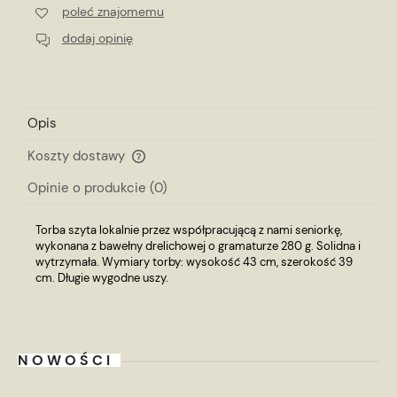
poleć znajomemu
dodaj opinię
Opis
Koszty dostawy
Cena nie zawiera ewentualnych kosztów płatności
Opinie o produkcie (0)
Torba szyta lokalnie przez współpracującą z nami seniorkę,
wykonana z bawełny drelichowej o gramaturze 280 g. Solidna i
wytrzymała. Wymiary torby: wysokość 43 cm, szerokość 39
cm. Długie wygodne uszy.
NOWOŚCI