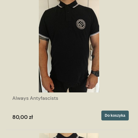
Always Antyfascists
Do koszyka
80,00 zł