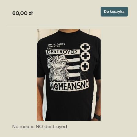
Do koszyka
60,00 zł
No means NO destroyed