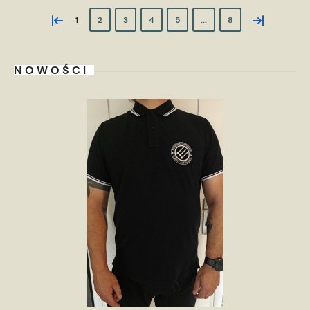
«
»
1
2
3
4
5
...
8
NOWOŚCI