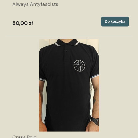
Always Antyfascists
Do koszyka
80,00 zł
Crass Polo